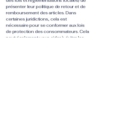
des lois et réglementations locales) de
présenter leur politique de retour et de
remboursement des articles. Dans
certaines juridictions, cela est
nécessaire pour se conformer aux lois
de protection des consommateurs. Cela
peut également vous aider à éviter les
réclamations juridiques de clients qui ne
sont pas satisfaits des articles qu'ils ont
achetés.
Ce qu'il faut inclure dans la
politique de remboursement
D'une manière générale, une politique
de remboursement aborde souvent ces
types de questions : le délai pour
demander un remboursement ; le
remboursement sera-t-il total ou partiel ;
dans quelles conditions le client
recevra-t-il un remboursement ; et bien
plus encore.