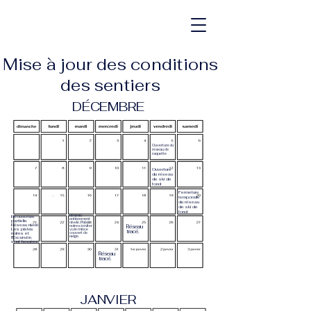
Club de ski de fond
de Labelle
Mise à jour des conditions
des sentiers
DÉCEMBRE
Ouverture du
réseau de
raquette
Ouverture
du réseau
de ski de
fond
Fermeture
temporaire
du réseau
de ski de
fond
Réseau
Réouverture
entièrement
partielle.
nivelé. Pistes
Réseau nivelé.
noires à éviter
Réseau
Les pistes
vu le mince
tracé.
noires et
couvert de
neige.
l'Excursion
sont fermées.
Réseau
tracé.
JANVIER