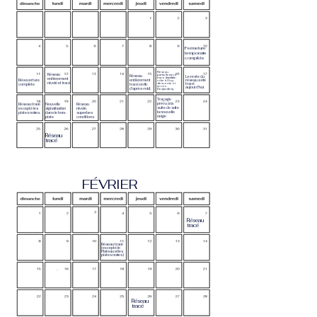
Fermeture
temporaire
complète
Réseau
Réseau
partiellement
Réseau
Le reste du
tracé (familiale,
entièrement
Réouverture
entièrement
réseau a été
côte à Guy,
nivelé et tracé
descente et
tracé
complète
tracé en fin
accès
aujourd'hui.
d'après-midi.
Desjardins).
Traçage
prévu à la
Réseau tracé
Nouvelle
Réseau
suite de suite
excepté les
signalisation
nivelé,
la nouvelle
pistes noires.
dans le hors-
superbes
neige
piste
conditions
Réseau
tracé
FÉVRIER
Réseau
tracé
Réseau tracé
(excepté le
Plateau et les
pistes noires)
Réseau
tracé